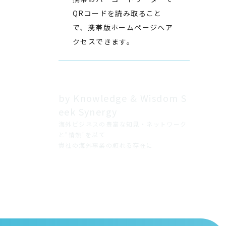
QRコードを読み取ること
で、携帯版ホームページへア
クセスできます。
by Knowledge & Wisdom S
eek Synergy
海外ビジネスの豊富な知見・ネットワーク
と"情熱"を以て
貴社の海外事業の頼れる存在に