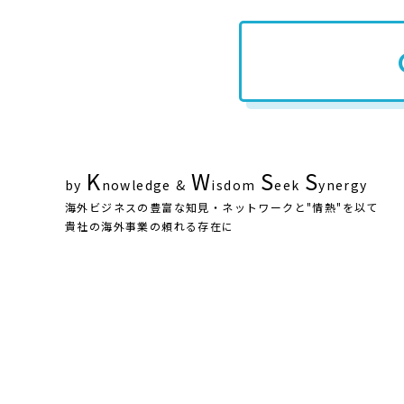
K
W
S
S
by
nowledge
&
isdom
eek
ynergy
海外ビジネスの豊富な知見・ネットワークと"情熱"を以て
貴社の海外事業の頼れる存在に